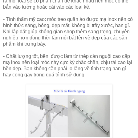
ra mỗi loại sẽ có phần chân đế khác nhau nên móc có thể
bắn vào tường hoặc cài vào các loại kệ.
- Tính thẩm mỹ cao: móc treo quần áo được mạ inox nên có
hình thức sáng, bóng, đẹp mắt, không bị trầy xước, han gỉ.
Khi lắp đặt giúp không gian shop thêm sang trọng, chuyên
nghiệp hơn đồng thời làm nổi bật lên vẻ đẹp của các sản
phẩm khi trưng bày.
- Chất lượng tốt, bền: được làm từ thép cán nguội cao cấp
mạ inox nên loại móc này cực kỳ chắc chắn, chịu tải cao lại
bền đẹp. Bạn không cần phải lo lắng về tình trạng han gỉ
hay cong gãy trong quá trình sử dụng.