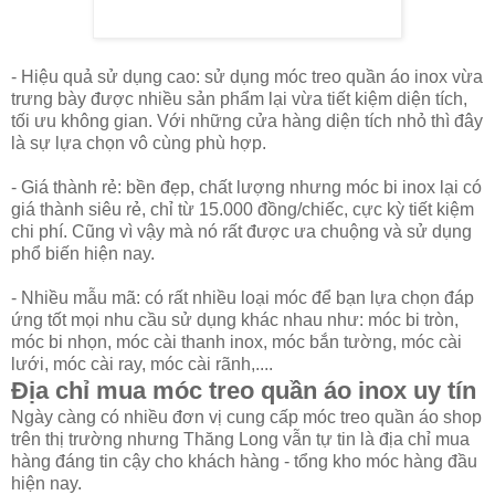
- Hiệu quả sử dụng cao: sử dụng móc treo quần áo inox vừa
trưng bày được nhiều sản phẩm lại vừa tiết kiệm diện tích,
tối ưu không gian. Với những cửa hàng diện tích nhỏ thì đây
là sự lựa chọn vô cùng phù hợp.
- Giá thành rẻ: bền đẹp, chất lượng nhưng móc bi inox lại có
giá thành siêu rẻ, chỉ từ 15.000 đồng/chiếc, cực kỳ tiết kiệm
chi phí. Cũng vì vậy mà nó rất được ưa chuộng và sử dụng
phổ biến hiện nay.
- Nhiều mẫu mã: có rất nhiều loại móc để bạn lựa chọn đáp
ứng tốt mọi nhu cầu sử dụng khác nhau như: móc bi tròn,
móc bi nhọn, móc cài thanh inox, móc bắn tường, móc cài
lưới, móc cài ray, móc cài rãnh,....
Địa chỉ mua móc treo quần áo inox uy tín
Ngày càng có nhiều đơn vị cung cấp móc treo quần áo shop
trên thị trường nhưng Thăng Long vẫn tự tin là địa chỉ mua
hàng đáng tin cậy cho khách hàng - tổng kho móc hàng đầu
hiện nay.