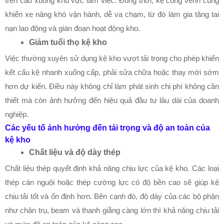
trên cao xuống khu vực làm việc. Đồng thời, kệ cong vênh cũng
khiến xe nâng khó vận hành, dễ va chạm, từ đó làm gia tăng tai
nạn lao động và gián đoạn hoạt động kho.
Giảm tuổi thọ kệ kho
Việc thường xuyên sử dụng kệ kho vượt tải trọng cho phép khiến
kết cấu kệ nhanh xuống cấp, phải sửa chữa hoặc thay mới sớm
hơn dự kiến. Điều này không chỉ làm phát sinh chi phí không cần
thiết mà còn ảnh hưởng đến hiệu quả đầu tư lâu dài của doanh
nghiệp.
Các yếu tố ảnh hưởng đến tải trọng và độ an toàn của
kệ kho
Chất liệu và độ dày thép
Chất liệu thép quyết định khả năng chịu lực của kệ kho. Các loại
thép cán nguội hoặc thép cường lực có độ bền cao sẽ giúp kệ
chịu tải tốt và ổn định hơn. Bên cạnh đó, độ dày của các bộ phận
như chân trụ, beam và thanh giằng càng lớn thì khả năng chịu tải