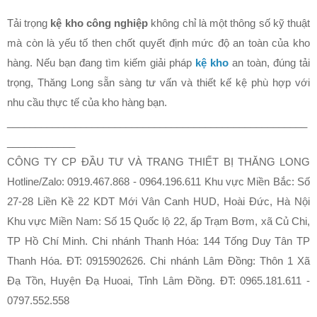
Tải trọng
kệ kho công nghiệp
không chỉ là một thông số kỹ thuật
mà còn là yếu tố then chốt quyết định mức độ an toàn của kho
hàng. Nếu bạn đang tìm kiếm giải pháp
kệ kho
an toàn, đúng tải
trọng, Thăng Long sẵn sàng tư vấn và thiết kế kệ phù hợp với
nhu cầu thực tế của kho hàng bạn.
_____________________________________________________
____________
CÔNG TY CP ĐẦU TƯ VÀ TRANG THIẾT BỊ THĂNG LONG
Hotline/Zalo: 0919.467.868 - 0964.196.611 Khu vực Miền Bắc: Số
27-28 Liền Kề 22 KDT Mới Vân Canh HUD, Hoài Đức, Hà Nội
Khu vực Miền Nam: Số 15 Quốc lộ 22, ấp Trạm Bơm, xã Củ Chi,
TP Hồ Chí Minh. Chi nhánh Thanh Hóa: 144 Tống Duy Tân TP
Thanh Hóa. ĐT: 0915902626. Chi nhánh Lâm Đồng: Thôn 1 Xã
Đạ Tồn, Huyện Đạ Huoai, Tỉnh Lâm Đồng. ĐT: 0965.181.611 -
0797.552.558