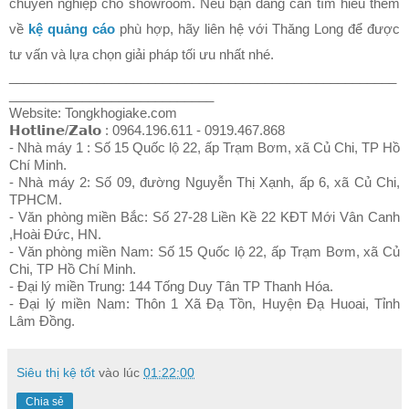
chuyên nghiệp cho showroom. Nếu bạn đang cần tìm hiểu thêm 
về 
kệ quảng cáo
 phù hợp, hãy liên hệ với Thăng Long để được 
tư vấn và lựa chọn giải pháp tối ưu nhất nhé.
_____________________________________________________
____________________________
Website: Tongkhogiake.com
𝗛𝗼𝘁𝗹𝗶𝗻𝗲/𝗭𝗮𝗹𝗼 : 0964.196.611 - 0919.467.868
- Nhà máy 1 : Số 15 Quốc lộ 22, ấp Trạm Bơm, xã Củ Chi, TP Hồ
Chí Minh.
- Nhà máy 2: Số 09, đường Nguyễn Thị Xạnh, ấp 6, xã Củ Chi,
TPHCM.
- Văn phòng miền Bắc: Số 27-28 Liền Kề 22 KĐT Mới Vân Canh
,Hoài Đức, HN.
- Văn phòng miền Nam: Số 15 Quốc lộ 22, ấp Trạm Bơm, xã Củ
Chi, TP Hồ Chí Minh.
- Đại lý miền Trung: 144 Tống Duy Tân TP Thanh Hóa.
- Đại lý miền Nam: Thôn 1 Xã Đạ Tồn, Huyện Đạ Huoai, Tỉnh
Lâm Đồng.
Siêu thị kệ tốt
vào lúc
01:22:00
Chia sẻ