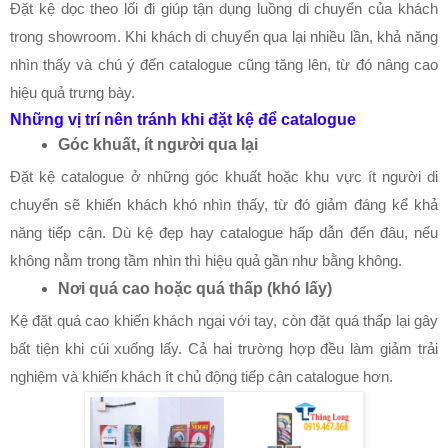
Đặt kệ dọc theo lối đi giúp tận dụng luồng di chuyển của khách 
trong showroom. Khi khách di chuyển qua lại nhiều lần, khả năng 
nhìn thấy và chú ý đến catalogue cũng tăng lên, từ đó nâng cao 
hiệu quả trưng bày.
Những vị trí nên tránh khi đặt kệ để catalogue
Góc khuất, ít người qua lại
Đặt kệ catalogue ở những góc khuất hoặc khu vực ít người di 
chuyển sẽ khiến khách khó nhìn thấy, từ đó giảm đáng kể khả 
năng tiếp cận. Dù kệ đẹp hay catalogue hấp dẫn đến đâu, nếu 
không nằm trong tầm nhìn thì hiệu quả gần như bằng không.
Nơi quá cao hoặc quá thấp (khó lấy)
Kệ đặt quá cao khiến khách ngại với tay, còn đặt quá thấp lại gây 
bất tiện khi cúi xuống lấy. Cả hai trường hợp đều làm giảm trải 
nghiệm và khiến khách ít chủ động tiếp cận catalogue hơn.