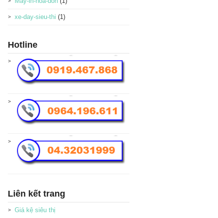
May-in-hoa-don
(1)
xe-day-sieu-thi
(1)
Hotline
Liên kết trang
Giá kệ siêu thị