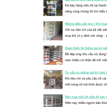
Kệ bày hàng siêu thị tại tha
năng cùng chúng tôi tìm hiểu
Những điều cần lưu ý khi mua g
Với sự tiện ích của kệ sắt si
mua khi có ý định mở shop , 
Hoàn thiện hệ thống giá kệ siê
Để đáp ứng nhu cầu sử dụng hà
nam nhiều cá nhân đã mở siê
Tư vấn và settup giá kệ siêu
Khi tiêu chí và yêu cầu về cá
môt trong số mô hình được n
Nên mua mới kệ siêu thị hay 
Hiện nay nhiều người băn kho