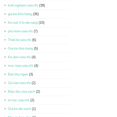
kinh-nghiem-sieu-thi
(38)
gia-ke-kho-hang
(36)
Ke-sat-V-lo-da-nang
(10)
phu-kien-sieu-thi
(7)
Thiet-bi-sieu-thi
(6)
Gia-ke-thoi-trang
(5)
Ke-don-sieu-thi
(4)
moc-treo-sieu-thi
(4)
Ban-thu-ngan
(3)
Gio-lan-sieu-thi
(2)
May-doc-ma-vach
(2)
tin-tuc-sieu-thi
(2)
Gia-ke-de-sach
(1)