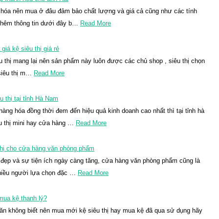
nh hóa nên mua ở đâu đảm bảo chất lượng và giá cả cũng như các tính
 thêm thông tin dưới đây b…
Read More
iá kệ siêu thị giá rẻ
êu thị mang lại nên sản phẩm này luôn được các chủ shop , siêu thị chọn
siêu thị m…
Read More
u thị tại tỉnh Hà Nam
ng hóa đồng thời đem đến hiệu quả kinh doanh cao nhất thì tại tỉnh hà
u thị mini hay cửa hàng …
Read More
 thị cho cửa hàng văn phòng phẩm
i đẹp và sự tiện ích ngày càng tăng, cửa hàng văn phòng phẩm cũng là
hiều người lựa chọn đặc …
Read More
mua kệ thanh lý?
ăn không biết nên mua mới kệ siêu thị hay mua kệ đã qua sử dụng hãy