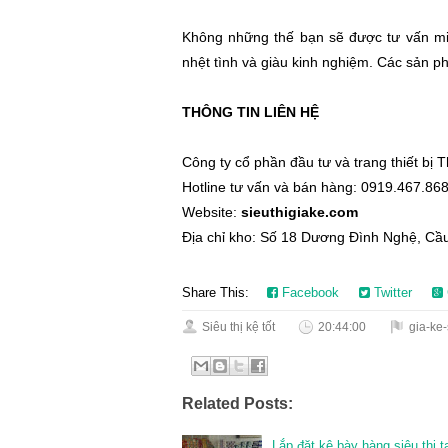
Không những thế bạn sẽ được tư vấn miễ
nhệt tình và giàu kinh nghiệm. Các sản 
THÔNG TIN LIÊN HỆ
Công ty cổ phần đầu tư và trang thiết bị
Hotline tư vấn và bán hàng: 0919.467.86
Website:
sieuthigiake.com
Địa chỉ kho: Số 18 Dương Đình Nghệ, Cầu
Share This:
Facebook
Twitter
Siêu thị kệ tốt
20:44:00
gia-ke-
Related Posts:
Lắp đặt kệ bày hàng siêu thị t